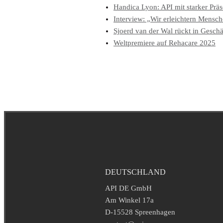
Handica Lyon: API mit starker Prä
Interview: „Wir erleichtern Mensc
Sjoerd van der Wal rückt in Geschä
Weltpremiere auf Rehacare 2025
DEUTSCHLAND
API DE GmbH
Am Winkel 17a
D-15528 Spreenhagen