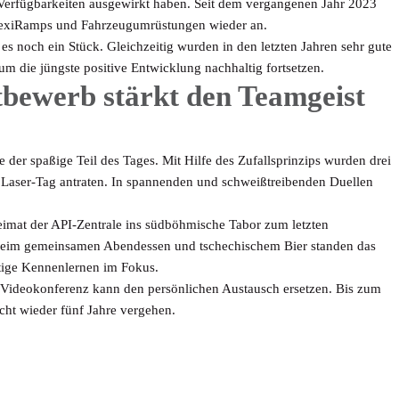
Verfügbarkeiten ausgewirkt haben. Seit dem vergangenen Jahr 2023
FlexiRamps und Fahrzeugumrüstungen wieder an.
s noch ein Stück. Gleichzeitig wurden in den letzten Jahren sehr gute
um die jüngste positive Entwicklung nachhaltig fortsetzen.
bewerb stärkt den Teamgeist
er spaßige Teil des Tages. Mit Hilfe des Zufallsprinzips wurden drei
 Laser-Tag antraten. In spannenden und schweißtreibenden Duellen
eimat der API-Zentrale ins südböhmische Tabor zum letzten
eim gemeinsamen Abendessen und tschechischem Bier standen das
tige Kennenlernen im Fokus.
 Videokonferenz kann den persönlichen Austausch ersetzen. Bis zum
cht wieder fünf Jahre vergehen.