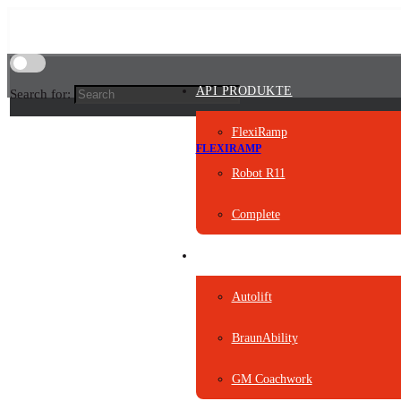
API PRODUKTE
Search for:
FlexiRamp
FLEXIRAMP
Robot R11
Complete
PARTNERPRODUKTE
Autolift
BraunAbility
GM Coachwork