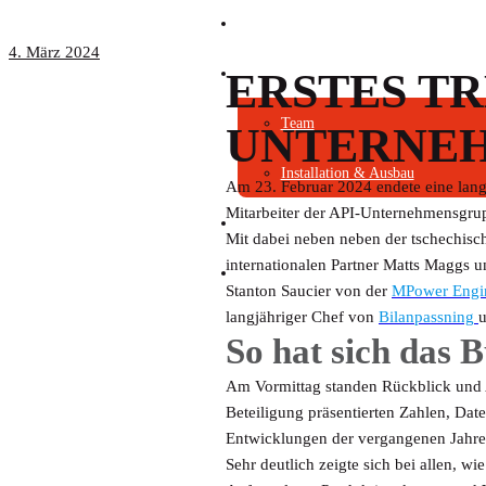
VERTRIEB
4. März 2024
ERSTES TR
ÜBER API
Team
UNTERNEH
Installation & Ausbau
Am 23. Februar 2024 endete eine lange
Mitarbeiter der API-Unternehmensgrup
KONTAKT
Mit dabei neben neben der tschechisc
internationalen Partner Matts Maggs 
AKTUELLES
Stanton Saucier von der
MPower Engin
langjähriger Chef von
Bilanpassning
u
So hat sich das B
Am Vormittag standen Rückblick und 
Beteiligung präsentierten Zahlen, Date
Entwicklungen der vergangenen Jahre
Sehr deutlich zeigte sich bei allen, w