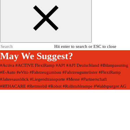
Hit enter to search or ESC to close
May We Suggest?
#Activa
#ACTIVE FlexiRamp
#API
#API Deutschland
#Bilanpassning
#E-Auto
#eVito
#Fahrzeugumbau
#Fahrzeugumrüster
#FlexiRamp
#Jahresausblick
#Liegendtransporte
#Messe
#Partnerschaft
#REHACARE
#Rettmobil
#Robot
#Rollstuhlrampe
#Waldspurger AG