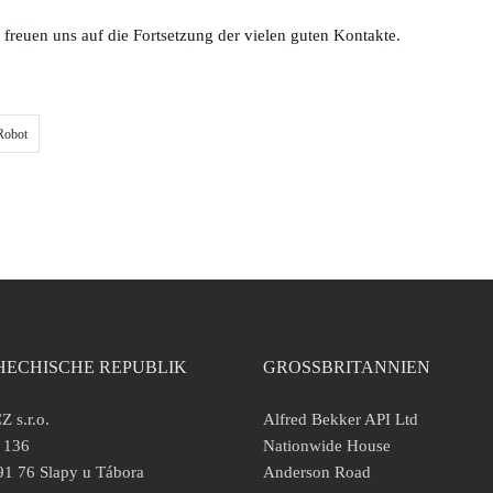
freuen uns auf die Fortsetzung der vielen guten Kontakte.
Robot
HECHISCHE REPUBLIK
GROSSBRITANNIEN
Z s.r.o.
Alfred Bekker API Ltd
 136
Nationwide House
1 76 Slapy u Tábora
Anderson Road