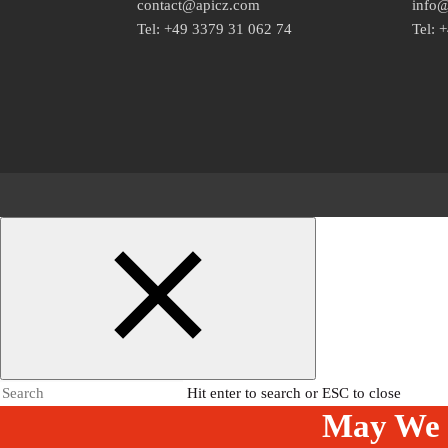
contact@apicz.com
info
Tel: +49 3379 31 062 74
Tel: 
Hit enter to search or ESC to close
May We 