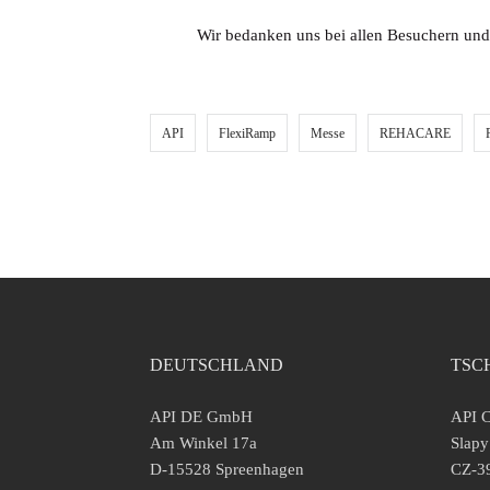
Wir bedanken uns bei allen Besuchern und 
API
FlexiRamp
Messe
REHACARE
DEUTSCHLAND
TSC
API DE GmbH
API C
Am Winkel 17a
Slapy
D-15528 Spreenhagen
CZ-39