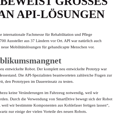
EWEIST GROSSES I
N API-LÖSUNGEN
e internationale Fachmesse für Rehabilitation und Pflege
00 Aussteller aus 37 Ländern vor Ort. API war natürlich auch
re neue Mobilitätslösungen für gehandicapte Menschen vor.
ublikumsmangnet
eu entwickelte Robot. Der komplett neu entwickelte Prototyp war
ssestand. Die API-Spezialisten beantworteten zahlreiche Fragen zur
, den Prototypen im Dauereinsatz zu testen.
hezu keine Veränderungen im Fahrzeug notwendig, weil wir
rden. Durch die Verwendung von SmartDrive bewegt sich der Robot
, weil wir bestimmte Komponenten aus Kohlefaser fertigen lassen“,
artz nur einige der vielen Vorteile des neuen Robots.