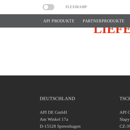
FLEXIRAMP
API PRODUKTE
PARTNERPRODUKTE
LIEF
DEUTSCHLAND
TSC
API DE GmbH
API C
Am Winkel 17a
Slapy
D-15528 Spreenhagen
CZ-39