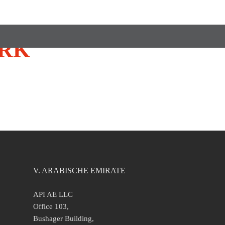
ERK
V. ARABISCHE EMIRATE
API AE LLC
Office 103,
Bushager Building,