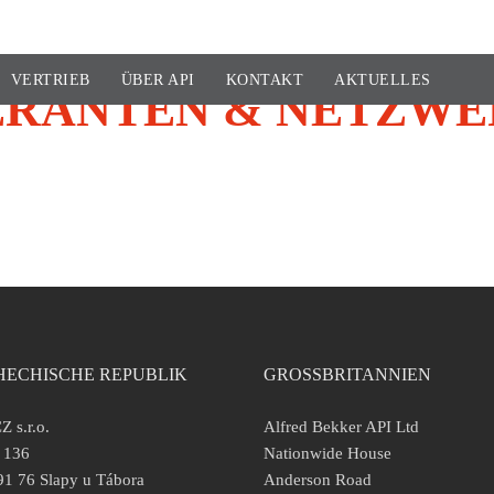
VERTRIEB
ÜBER API
KONTAKT
AKTUELLES
ERANTEN & NETZW
HECHISCHE REPUBLIK
GROSSBRITANNIEN
Z s.r.o.
Alfred Bekker API Ltd
 136
Nationwide House
1 76 Slapy u Tábora
Anderson Road