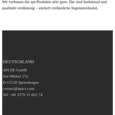
Wir verbauen die api-Produkte sehr gern. Die sind funktional und
qualitativ erstklassig – einfach verlässliche Ingenieurskunst.
DEUTSCHLAND
API DE GmbH
Am Winkel 17a
D-15528 Spreenhagen
contact@apicz.com
Tel: +49 3379 31 062 74