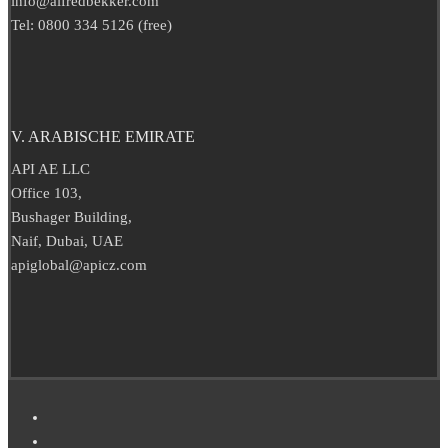
info@alfredbekker.com
Tel: 0800 334 5126 (free)
V. ARABISCHE EMIRATE
API AE LLC
Office 103,
Bushager Building,
Naif, Dubai, UAE
apiglobal@apicz.com