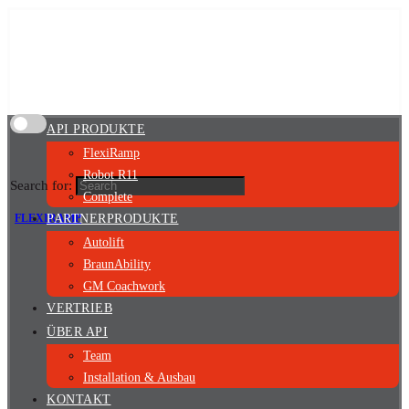
API PRODUKTE
FlexiRamp
Robot R11
Search for:
Complete
FLEXIRAMP
PARTNERPRODUKTE
Autolift
BraunAbility
GM Coachwork
VERTRIEB
ÜBER API
Team
Installation & Ausbau
KONTAKT