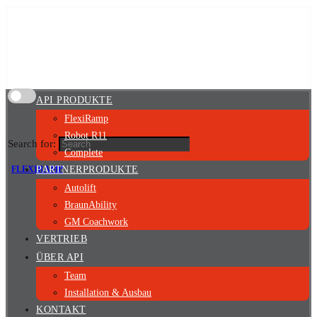
API PRODUKTE
FlexiRamp
Robot R11
Search for:
Complete
FLEXIRAMP
PARTNERPRODUKTE
Autolift
BraunAbility
GM Coachwork
VERTRIEB
ÜBER API
Team
Installation & Ausbau
KONTAKT