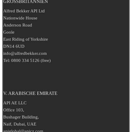
GROSSBRITANNIEN
Alfred Bekker API Ltd
Nationwide House
Anderson Road
Goole
East Riding of Yorkshire
DN14 6UD
info@alfredbekker.com
Tel: 0800 334 5126 (free)
V. ARABISCHE EMIRATE
API AE LLC
Office 103,
Bushager Building,
Naif, Dubai, UAE
apiglobal@apicz.com